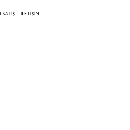
 SATIŞ
İLETIŞIM
Hafta içi 15.00'a ka