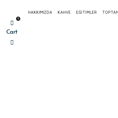
İçeriğe
atla
HAKKIMIZDA
KAHVE
EĞITIMLER
TOPTAN
0
Cart