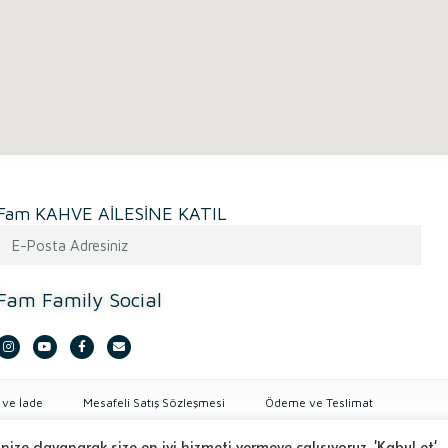
Fam KAHVE AİLESİNE KATIL
Fam Family Social
 ve İade
Mesafeli Satış Sözleşmesi
Ödeme ve Teslimat
rinize dayanarak size en iyi hizmeti vermeye çalışıyoruz. 'Kabul et'