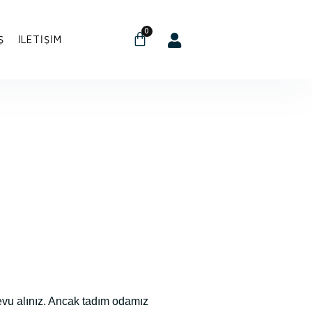
0
Ş
İLETIŞIM
evu alınız. Ancak tadım odamız