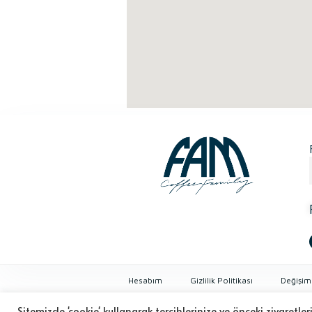
Hesabım
Gizlilik Politikası
Değişim
Sitemizde 'cookie' kullanarak tercihlerinize ve önceki ziyaretle