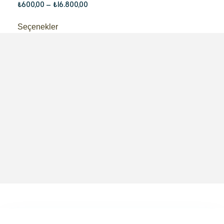
₺
600,00
–
₺
16.800,00
Seçenekler