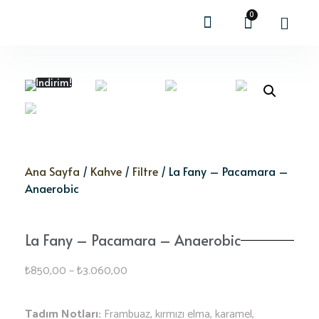
0
TOPTAN SATIŞ
İndirim!
Ana Sayfa
/
Kahve
/
Filtre
/ La Fany – Pacamara –
Anaerobic
La Fany – Pacamara – Anaerobic
₺
850,00
–
₺
3.060,00
Tadım Notları:
Frambuaz, kırmızı elma, karamel,