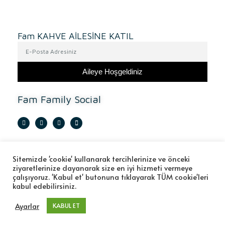
Fam KAHVE AİLESİNE KATIL
Aileye Hoşgeldiniz
Fam Family Social
Sitemizde 'cookie' kullanarak tercihlerinize ve önceki
Hesabım
Gizlilik Politikası
Değişim ve İade
Mesafeli Satış Sözleşmesi
ziyaretlerinize dayanarak size en iyi hizmeti vermeye
çalışıyoruz. 'Kabul et' butonuna tıklayarak TÜM cookie'leri
Ödeme ve Teslimat
kabul edebilirsiniz.
Ayarlar
KABUL ET
Copyright © Fam Coffee Family. All
Rights Reserved