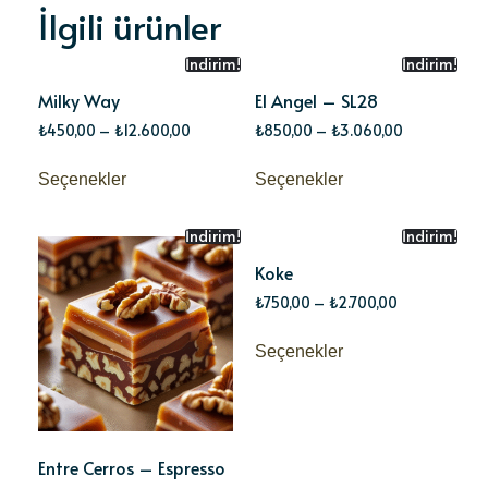
İlgili ürünler
İndirim!
İndirim!
Milky Way
El Angel – SL28
₺
450,00
–
₺
12.600,00
₺
850,00
–
₺
3.060,00
Seçenekler
Seçenekler
İndirim!
İndirim!
Koke
₺
750,00
–
₺
2.700,00
Seçenekler
Entre Cerros – Espresso